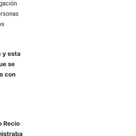
egación
personas
os
 y esta
que se
as con
o Recio
istraba