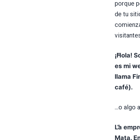
porque p
de tu sit
comienza
visitante
¡Hola! S
es mi we
llama Fi
café).
…o algo a
La empr
Mata. E