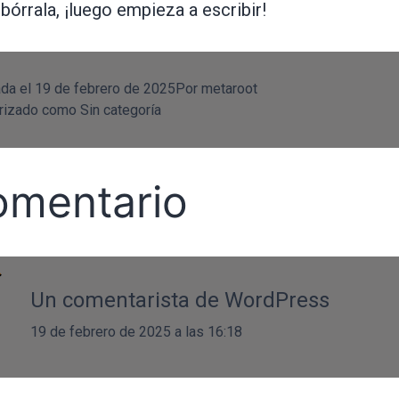
 bórrala, ¡luego empieza a escribir!
ada el
19 de febrero de 2025
Por
metaroot
rizado como
Sin categoría
omentario
Un comentarista de WordPress
19 de febrero de 2025 a las 16:18