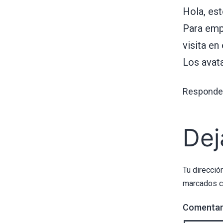
Hola, es
Para empe
visita en
Los avat
Responde
Dej
Tu direcció
marcados 
Comentar