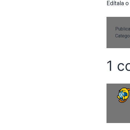
Edítala o
Public
Catego
1 c